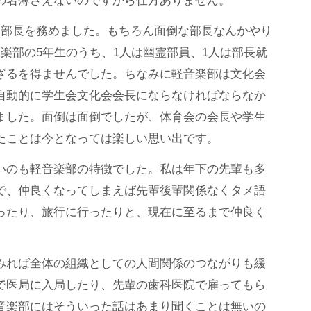
の名簿さえないのですから仕方ありません。
は部長を務めました。もちろん面倒な部長なんかやり
楽部の5年生のうち、1人は幽霊部員、1人は部長就
ざるを得ませんでした。ちなみに軽音楽部は文化会
自動的に学生会文化会会長にならなければならなか
ました。面倒は面倒でしたが、体育会の会長や学生
たことは今となっては楽しい思い出です。
いのも軽音楽部の特徴でした。私は年下の先輩も多
で、仲良くなってしまえば先輩後輩関係なくタメ語
ったり、旅行に行ったりと、現在に至るまで仲良く
みれば全体の組織としての人間関係のつながりも緩
で医局に入局したり、先輩の歯科医院で雇ってもら
音楽部にはそういった話はあまり聞くことは無いの