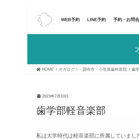
コ
ナ
ン
ビ
WEB予約
LINE予約
予約・お問
テ
ゲ
ン
ー
ツ
シ
へ
ョ
ス
ン
キ
に
HOME
オガログ！ - 調布市・小笠原歯科医院
歯
ッ
移
プ
動
2023年7月10日
歯学部軽音楽部
私は大学時代は軽音楽部に所属していまし