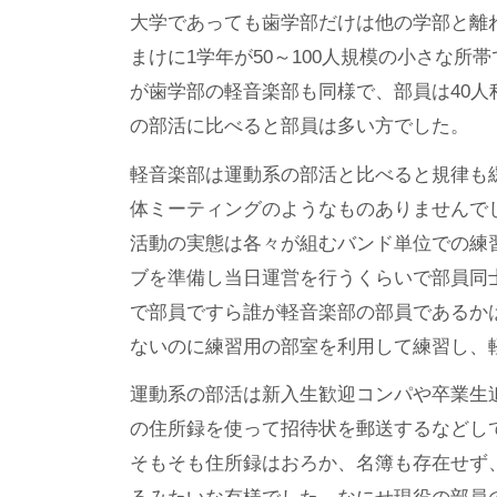
大学であっても歯学部だけは他の学部と離
まけに1学年が50～100人規模の小さな
が歯学部の軽音楽部も同様で、部員は40
の部活に比べると部員は多い方でした。
軽音楽部は運動系の部活と比べると規律も
体ミーティングのようなものありませんで
活動の実態は各々が組むバンド単位での練
ブを準備し当日運営を行うくらいで部員同
で部員ですら誰が軽音楽部の部員であるか
ないのに練習用の部室を利用して練習し、
運動系の部活は新入生歓迎コンパや卒業生
の住所録を使って招待状を郵送するなどし
そもそも住所録はおろか、名簿も存在せず