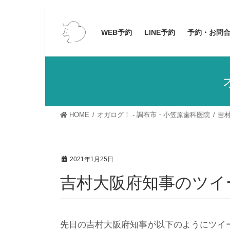
コ
ナ
ン
ビ
WEB予約
LINE予約
予約・お問
テ
ゲ
ン
ー
ツ
シ
へ
ョ
ス
ン
キ
に
HOME
オガログ！ - 調布市・小笠原歯科医院
吉
ッ
移
プ
動
2021年1月25日
吉村大阪府知事のツイ
先日の吉村大阪府知事が以下のようにツイ