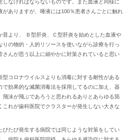
意しなければならないものです。また血液と同様に
がありますが、唾液には100％患者さんごとに触れ
か昔より、 Ｂ型肝炎、Ｃ型肝炎を始めとした血液や
なりの物的・人的リソースを使いながら診療を行っ
皆さんが思う以上に細やかに対策されていると思い
新型コロナウイルスよりも消毒に対する耐性がある
力で効果的な滅菌消毒法を採用してるのに加え、器
、飛沫が飛ぶであろうと思われるありとあらゆる箇
くこれが歯科医院でクラスターが発生しない大きな
たびたび発生する病院では同じような対策をしてい
ん。病院も歯科医院同様、あらゆる感染症に対する